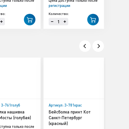
ступна только после
Цена доступна только после
ации
регистрации
во:
Количество:
 3-761голуб
Артикул: 3-781крас
Артикул: 
лка нашивка
Бейсболка принт Кот
Магнит 
Мосты (голубая)
Санкт-Петербург
Мост+Ав
(красный)
ступна только после
Цена дост