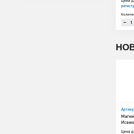
Цена д
регист
Количе
НО
Артику
Магни
Исаак
Цена д