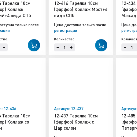
4 Тарелка 10см
12-416 Тарелка 10см
12-434
ор) Коллаж
(фарфор) Коллаж Мост+4
(фарфо
ий+4 вида СПб
вида СПб
М.всад
оступна только после
Цена доступна только после
Цена до
рации
регистрации
регистр
ство:
Количество:
Количест
л: 12-436
Артикул: 12-437
Артикул
6 Тарелка 10см
12-437 Тарелка 10см
12-485
ор) Коллаж со
(фарфор) Коллаж с
(фарфо
м
Цар.селом
Петерг