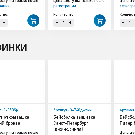
оступна только после
Цена доступна только после
Цена до
рации
регистрации
регистр
ство:
Количество:
Количест
ВИНКИ
л: 9-053бр
Артикул: 3-740джсин
Артикул:
т открывашка
Бейсболка вышивка
Бейсбо
ий бронза
Санкт-Петербург
Питер 
(джинс.синяя)
оступна только после
Цена до