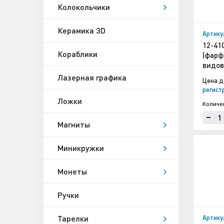
Колокольчики
Керамика 3D
Артику
12-41
Кораблики
(фарф
видов
Лазерная графика
Цена д
регист
Ложки
Количе
Магниты
Миникружки
Монеты
Ручки
Тарелки
Артику