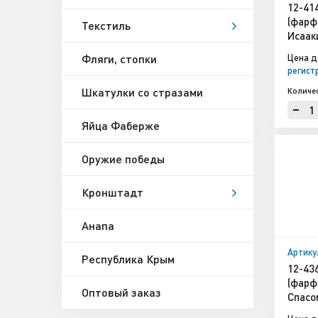
12-41
(фарф
Текстиль
Исаак
Фляги, стопки
Цена д
регист
Шкатулки со стразами
Количе
Яйца Фаберже
Оружие победы
Кронштадт
Анапа
Артику
Республика Крым
12-43
(фарф
Оптовый заказ
Спасо